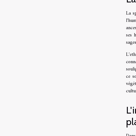
La s
l'hu
ances
ses h
sages
L'et
conn
souli
ce s
végé
cultu
L'
pl
Dans