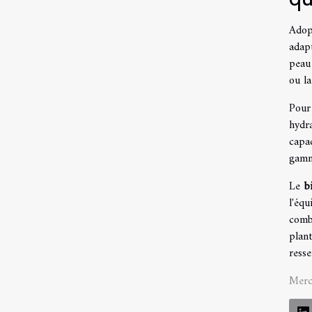
Adop
adap
peau 
ou l
Pour
hydra
capa
gamme
Le
b
l'équ
combi
plan
resse
Merc