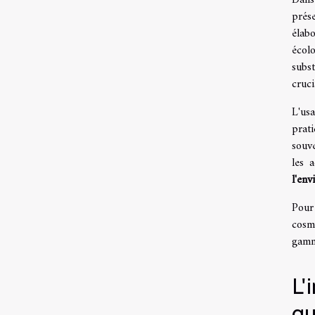
prés
élab
écolo
subs
cruci
L'usa
prat
souv
les 
l'en
Pour 
cosm
gamm
L'
qu