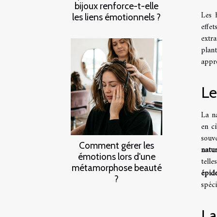
bijoux renforce-t-elle
Les h
les liens émotionnels ?
effet
extra
plan
appro
Le
La na
en c
souv
Comment gérer les
natur
émotions lors d'une
tell
métamorphose beauté
épid
?
spéci
La