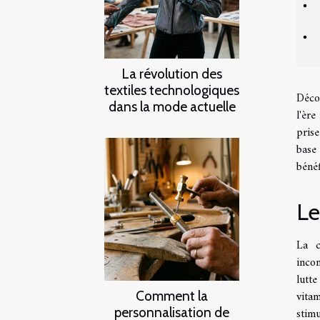
La révolution des
textiles technologiques
Déco
dans la mode actuelle
l'ère
prise
base 
bénéf
Le
La c
inco
lutte
Comment la
vitam
personnalisation de
stimu