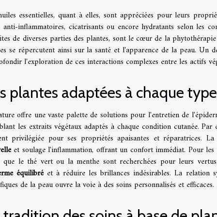
uiles essentielles, quant à elles, sont appréciées pour leurs propri
s anti-inflammatoires, cicatrisants ou encore hydratants selon les c
ites de diverses parties des plantes, sont le cœur de la phytothérapi
tes se répercutent ainsi sur la santé et l'apparence de la peau. Un
fondir l'exploration de ces interactions complexes entre les actifs v
s plantes adaptées à chaque typ
ture offre une vaste palette de solutions pour l'entretien de l'épid
iblant les extraits végétaux adaptés à chaque condition cutanée. Pa
ent privilégiée pour ses propriétés apaisantes et réparatrices. La 
elle
et soulage l'inflammation, offrant un confort immédiat. Pour le
es que le thé vert ou la menthe sont recherchées pour leurs vertus 
erme équilibré
et à réduire les brillances indésirables. La relation 
fiques de la peau ouvre la voie à des soins personnalisés et efficaces.
 tradition des soins à base de pla