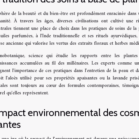
phère de la beauté et du bien-être est profondément enracinée dans u
manité. À travers les âges, diverses civilisations ont cultivé une 
trales tiennent une place de choix dans les pratiques de soins de la 
uiles parfumées, à l'Inde traditionnelle et ses rituels ayurvédiques
se ancienne qui valorise les vertus des extraits floraux et herbes médi
hnobotanique, science qui étudie les rapports entre les plantes
aissances accumulées au fil des millénaires. Les experts comme un
gnent l'importance de ces pratiques dans l'entretien de la peau et da
oit l'aloès utilisé pour ses propriétés apaisantes ou la lavande pri
tales sont toujours au cœur des formules contemporaines, témoignan
rel qu'elles représentent.
impact environnemental des cosm
antes
 une ère où le respect de l'environnement est devenu une préoccupat