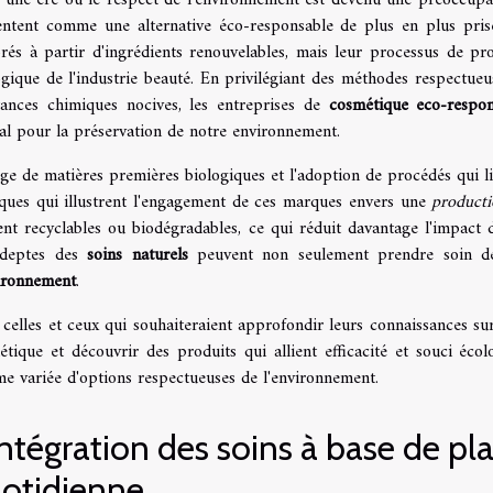
entent comme une alternative éco-responsable de plus en plus pris
orés à partir d'ingrédients renouvelables, mais leur processus de pr
gique de l'industrie beauté. En privilégiant des méthodes respectueuse
tances chimiques nocives, les entreprises de
cosmétique eco-respon
al pour la préservation de notre environnement.
ge de matières premières biologiques et l'adoption de procédés qui lim
iques qui illustrent l'engagement de ces marques envers une
producti
ent recyclables ou biodégradables, ce qui réduit davantage l'impact 
adeptes des
soins naturels
peuvent non seulement prendre soin de
vironnement
.
celles et ceux qui souhaiteraient approfondir leurs connaissances sur
étique et découvrir des produits qui allient efficacité et souci éco
e variée d'options respectueuses de l'environnement.
intégration des soins à base de pl
otidienne