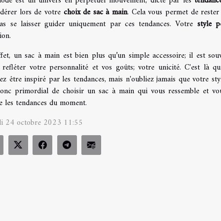
ode est un univers en perpétuel mouvement, dicté par les
tendanc
idérer lors de votre
choix de sac à main
. Cela vous permet de rester
as se laisser guider uniquement par ces tendances. Votre
style p
ion.
ffet, un sac à main est bien plus qu’un simple accessoire; il est s
refléter votre personnalité et vos goûts; votre unicité. C'est là qu
z être inspiré par les tendances, mais n'oubliez jamais que votre sty
donc primordial de choisir un sac à main qui vous ressemble et vou
re les tendances du moment.
i 24 octobre 2023 11:55