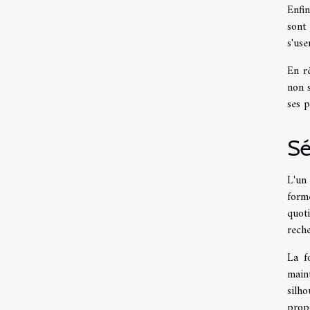
Enfin
sont 
s'use
En r
non 
ses p
Sé
L'un
form
quot
reche
La f
main
silh
propo