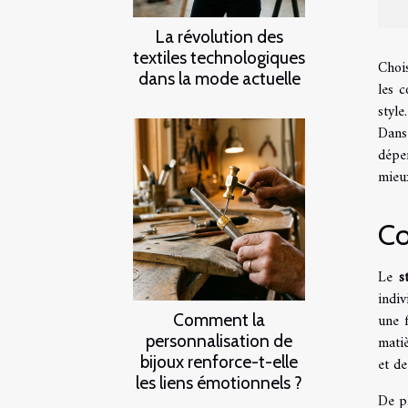
La révolution des
textiles technologiques
Chois
dans la mode actuelle
les 
style
Dans
dépe
mieux
Co
Le
s
indi
Comment la
une 
personnalisation de
matiè
bijoux renforce-t-elle
et de
les liens émotionnels ?
De pl