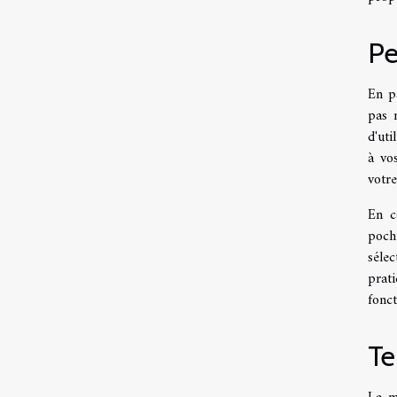
Pe
En pa
pas 
d'ut
à vo
votre
En c
poch
séle
prat
fonct
Te