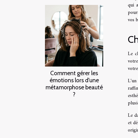
qui 
pourr
vos b
Ch
Le c
votre
votre
Comment gérer les
émotions lors d'une
L'un
métamorphose beauté
raff
?
esth
plus
Le da
et dé
origi