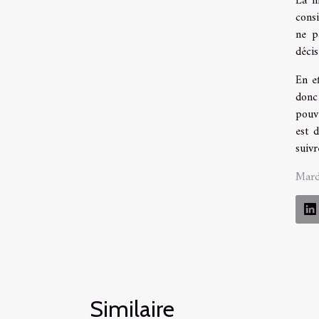
La m
cons
ne p
décis
En e
donc 
pouve
est 
suiv
Mard
Similaire