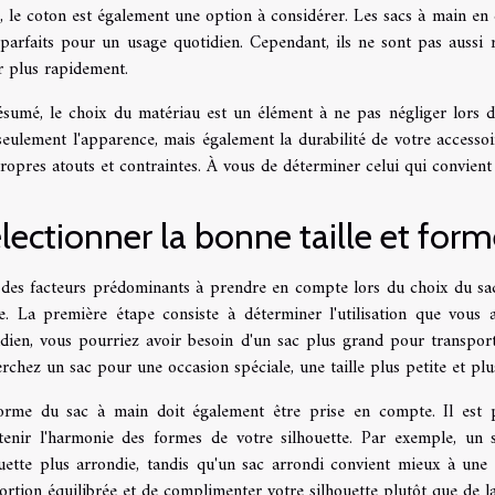
, le coton est également une option à considérer. Les sacs à main en c
parfaits pour un usage quotidien. Cependant, ils ne sont pas aussi r
r plus rapidement.
ésumé, le choix du matériau est un élément à ne pas négliger lors de
seulement l'apparence, mais également la durabilité de votre accesso
ropres atouts et contraintes. À vous de déterminer celui qui convient 
lectionner la bonne taille et for
 des facteurs prédominants à prendre en compte lors du choix du sac 
e. La première étape consiste à déterminer l'utilisation que vous a
idien, vous pourriez avoir besoin d'un sac plus grand pour transport
rchez un sac pour une occasion spéciale, une taille plus petite et plu
orme du sac à main doit également être prise en compte. Il est 
tenir l'harmonie des formes de votre silhouette. Par exemple, un 
ouette plus arrondie, tandis qu'un sac arrondi convient mieux à une 
rtion équilibrée et de complimenter votre silhouette plutôt que de l